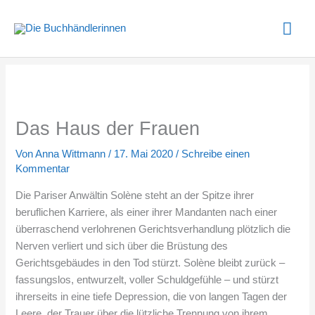
Zum
Hau
Inhalt
springen
Das Haus der Frauen
Von
Anna Wittmann
/
17. Mai 2020
/
Schreibe einen
Kommentar
Die Pariser Anwältin Solène steht an der Spitze ihrer
beruflichen Karriere, als einer ihrer Mandanten nach einer
überraschend verlohrenen Gerichtsverhandlung plötzlich die
Nerven verliert und sich über die Brüstung des
Gerichtsgebäudes in den Tod stürzt. Solène bleibt zurück –
fassungslos, entwurzelt, voller Schuldgefühle – und stürzt
ihrerseits in eine tiefe Depression, die von langen Tagen der
Leere, der Trauer über die lützliche Trennung von ihrem