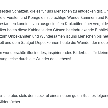
iosesten Schätzen, die es für uns Menschen zu entdecken gilt.
ele Fürsten und Könige einst prächtige Wunderkammern und Kur
staunen konnten: von ausgestopften Krokodilen über vergoldete
ker boten diese Kabinette den Gästen beeindruckende Einblick
e zum Unbekannten und Wundersamen ist uns Menschen bis heu
tt und dem Saatgut-Depot können heute die Wunder der moder
n wunderschön illustriertes, inspirierendes Bilderbuch für klei
ckungsreise durch die Wunder des Lebens!
Literatur, stets dem Lockruf eines neuen guten Buches folgend
ilderbücher