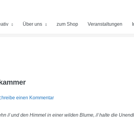
ativ
Über uns
zum Shop
Veranstaltungen
rkammer
chreibe einen Kommentar
n // und den Himmel in einer wilden Blume, // halte die Unendli