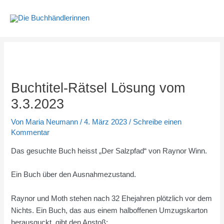
Zum
Inhalt
springen
Buchtitel-Rätsel Lösung vom
3.3.2023
Von
Maria Neumann
/
4. März 2023
/
Schreibe einen
Kommentar
Das gesuchte Buch heisst „Der Salzpfad“ von Raynor Winn.
Ein Buch über den Ausnahmezustand.
Raynor und Moth stehen nach 32 Ehejahren plötzlich vor dem
Nichts. Ein Buch, das aus einem halboffenen Umzugskarton
herausguckt, gibt den Anstoß: