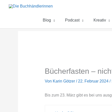
Zum
Inhalt
springen
Blog
Podcast
Kreativ
Bücherfasten – nicht
Von
Karin Götzer
/
22. Februar 2024
/
Bis zum 23. März gibt es bei uns aus