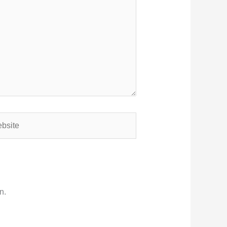
ite
n.