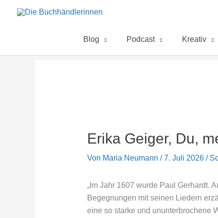
Zum
Inhalt
springen
Blog
Podcast
Kreativ
Erika Geiger, Du, m
Von
Maria Neumann
/
7. Juli 2026
/
Sc
„Im Jahr 1607 wurde Paul Gerhardt. A
Begegnungen mit seinen Liedern erzäh
eine so starke und ununterbrochene W