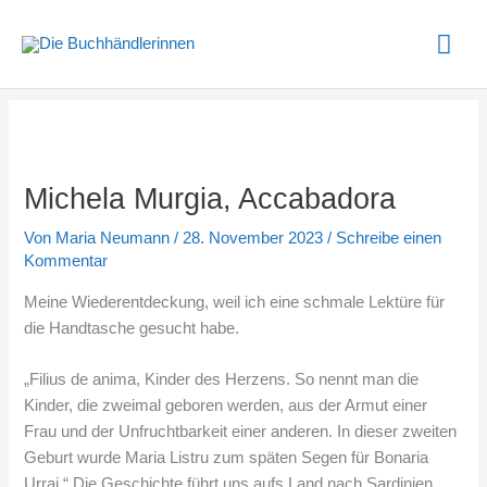
Zum
Hau
Inhalt
springen
Michela Murgia, Accabadora
Von
Maria Neumann
/
28. November 2023
/
Schreibe einen
Kommentar
Meine Wiederentdeckung, weil ich eine schmale Lektüre für
die Handtasche gesucht habe.
„Filius de anima, Kinder des Herzens. So nennt man die
Kinder, die zweimal geboren werden, aus der Armut einer
Frau und der Unfruchtbarkeit einer anderen. In dieser zweiten
Geburt wurde Maria Listru zum späten Segen für Bonaria
Urrai.“ Die Geschichte führt uns aufs Land nach Sardinien,