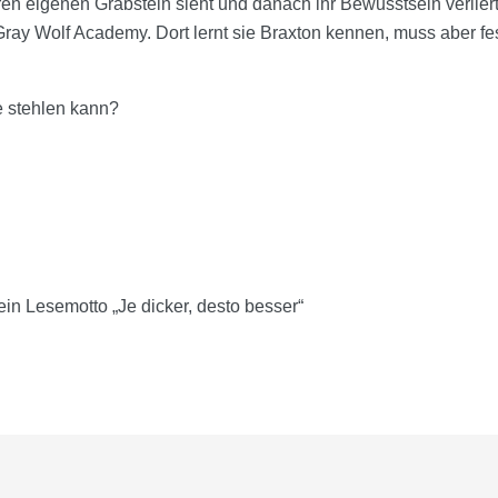
ren eigenen Grabstein sieht und danach ihr Bewusstsein verliert
ray Wolf Academy. Dort lernt sie Braxton kennen, muss aber fes
e stehlen kann?
n Lesemotto „Je dicker, desto besser“