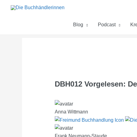
Zum
Inhalt
springen
Blog
Podcast
Kre
DBH012 Vorgelesen: De
Anna Wittmann
Frank Neumann-Staude