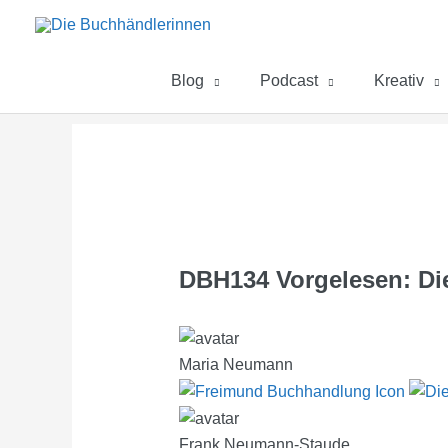
Zum
Inhalt
springen
Blog
Podcast
Kreativ
DBH134 Vorgelesen: Di
Maria Neumann
Frank Neumann-Staude