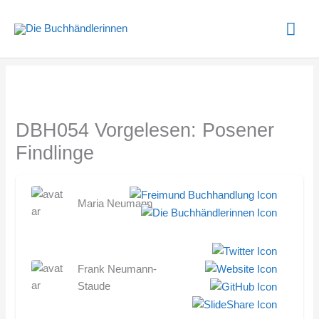
Zum
Hau
Inhalt
springen
DBH054 Vorgelesen: Posener
Findlinge
Maria Neumann
Frank Neumann-
Staude