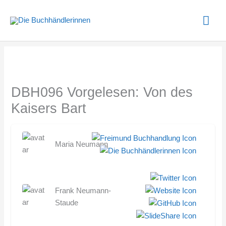
Zum
Hau
Inhalt
springen
DBH096 Vorgelesen: Von des
Kaisers Bart
Maria Neumann
Frank Neumann-
Staude