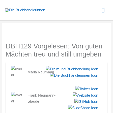
Zum
Hau
Inhalt
springen
DBH129 Vorgelesen: Von guten
Mächten treu und still umgeben
Maria Neumann
Frank Neumann-
Staude