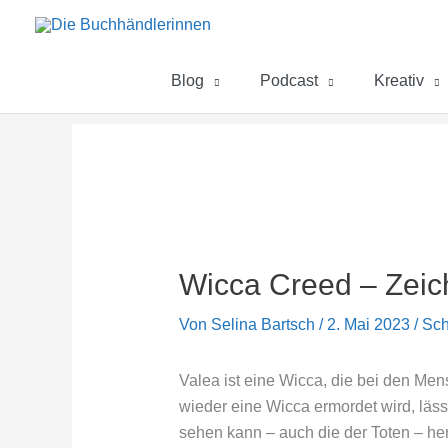
Zum
Inhalt
springen
Blog
Podcast
Kreativ
Wicca Creed – Zei
Von
Selina Bartsch
/
2. Mai 2023
/
Sch
Valea ist eine Wicca, die bei den Mens
wieder eine Wicca ermordet wird, lässt
sehen kann – auch die der Toten – her