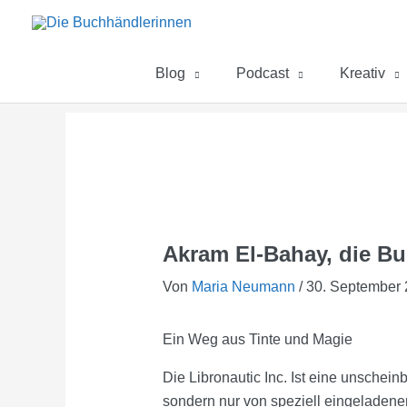
Zum
Inhalt
springen
Blog
Podcast
Kreativ
Akram El-Bahay, die B
Von
Maria Neumann
/
30. September
Ein Weg aus Tinte und Magie
Die Libronautic Inc. Ist eine unschein
sondern nur von speziell eingeladene