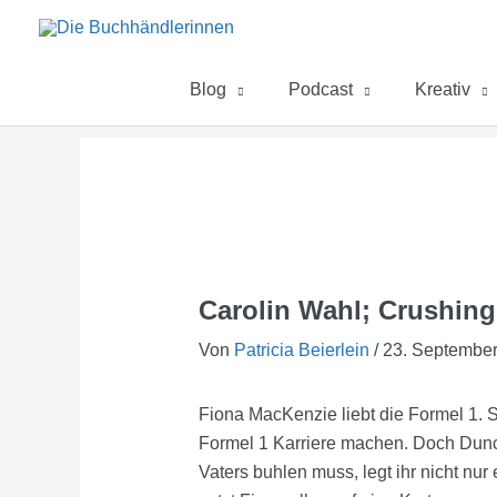
Zum
Inhalt
springen
Blog
Podcast
Kreativ
Carolin Wahl; Crushing
Von
Patricia Beierlein
/
23. Septembe
Fiona MacKenzie liebt die Formel 1. S
Formel 1 Karriere machen. Doch Dunc
Vaters buhlen muss, legt ihr nicht nu