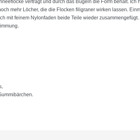
hneeflocke verträgt und durch das Bügeln die Form behält. Ich 
och mehr Löcher, die die Flocken filigraner wirken lassen. Einma
h mit feinem Nylonfaden beide Teile wieder zusammengefügt. 
Stimmung.
s,
t Gummibärchen.