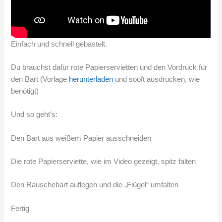
Einfach und schnell gebastelt.
Du brauchst dafür rote Papierservietten und den Vordruck für
den Bart (Vorlage
herunterladen
und sooft ausdrucken, wie
benötigt)
Und so geht’s:
Den Bart aus weißem Papier ausschneiden
Die rote Papierserviette, wie im Video gezeigt, spitz falten
Den Rauschebart auflegen und die „Flügel“ umfalten
Fertig